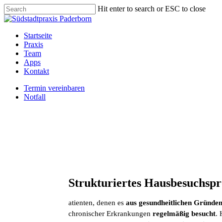
Skip
Hit enter to search or ESC to close
to
Close
main
Search
content
Menu
Startseite
Praxis
Team
Apps
Kontakt
Termin vereinbaren
Notfall
Strukturiertes Hausbesuchs
atienten, denen es
aus gesundheitlichen Gründen
chronischer Erkrankungen
regelmäßig besucht
.