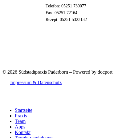
Telefon: 05251 730077
Fax: 05251 72164
Rezept: 05251 5323132
©
2026
Südstadtpraxis Paderborn – Powered by docport
Impressum & Datenschutz
Close
Startseite
Menu
Praxis
Team
Apps
Kontakt
Termin vereinbaren